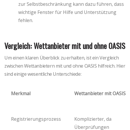
zur Selbstbeschränkung kann dazu führen, dass
wichtige Fenster für Hilfe und Unterstützung
fehlen.
Vergleich: Wettanbieter mit und ohne OASIS
Um einen klaren Überblick zu erhalten, ist ein Vergleich
zwischen Wettanbietern mit und ohne OASIS hilfreich. Hier
sind einige wesentliche Unterschiede:
Merkmal
Wettanbieter mit OASIS
Registrierungsprozess
Komplizierter, da
Überprüfungen