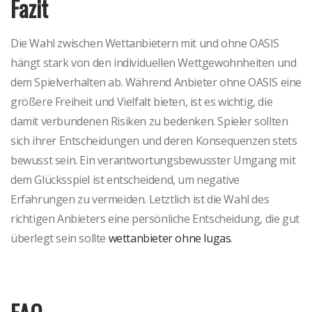
Fazit
Die Wahl zwischen Wettanbietern mit und ohne OASIS
hängt stark von den individuellen Wettgewohnheiten und
dem Spielverhalten ab. Während Anbieter ohne OASIS eine
größere Freiheit und Vielfalt bieten, ist es wichtig, die
damit verbundenen Risiken zu bedenken. Spieler sollten
sich ihrer Entscheidungen und deren Konsequenzen stets
bewusst sein. Ein verantwortungsbewusster Umgang mit
dem Glücksspiel ist entscheidend, um negative
Erfahrungen zu vermeiden. Letztlich ist die Wahl des
richtigen Anbieters eine persönliche Entscheidung, die gut
überlegt sein sollte
wettanbieter ohne lugas
.