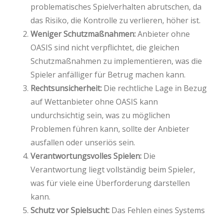
problematisches Spielverhalten abrutschen, da
das Risiko, die Kontrolle zu verlieren, höher ist.
Weniger Schutzmaßnahmen:
Anbieter ohne
OASIS sind nicht verpflichtet, die gleichen
Schutzmaßnahmen zu implementieren, was die
Spieler anfälliger für Betrug machen kann.
Rechtsunsicherheit:
Die rechtliche Lage in Bezug
auf Wettanbieter ohne OASIS kann
undurchsichtig sein, was zu möglichen
Problemen führen kann, sollte der Anbieter
ausfallen oder unseriös sein.
Verantwortungsvolles Spielen:
Die
Verantwortung liegt vollständig beim Spieler,
was für viele eine Überforderung darstellen
kann.
Schutz vor Spielsucht:
Das Fehlen eines Systems