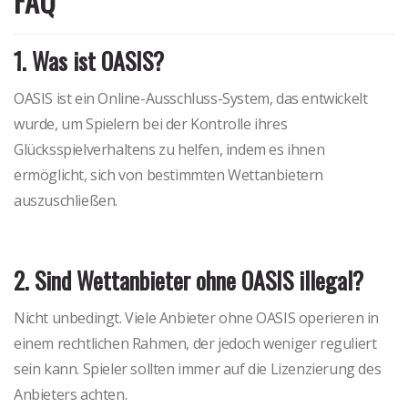
FAQ
1. Was ist OASIS?
OASIS ist ein Online-Ausschluss-System, das entwickelt
wurde, um Spielern bei der Kontrolle ihres
Glücksspielverhaltens zu helfen, indem es ihnen
ermöglicht, sich von bestimmten Wettanbietern
auszuschließen.
2. Sind Wettanbieter ohne OASIS illegal?
Nicht unbedingt. Viele Anbieter ohne OASIS operieren in
einem rechtlichen Rahmen, der jedoch weniger reguliert
sein kann. Spieler sollten immer auf die Lizenzierung des
Anbieters achten.